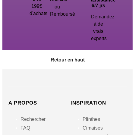
6/7 jrs
199€
ou
d'achats
Remboursé
Demandez
à de
vrais
experts
Retour en haut
A PROPOS
INSPIRATION
Rechercher
Plinthes
FAQ
Cimaises