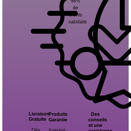
98%
de
clients
satisfaits
Livraison
Produits
Des
Gratuite
Garantie
conseils
et une
Dès
Satisfait
assistance