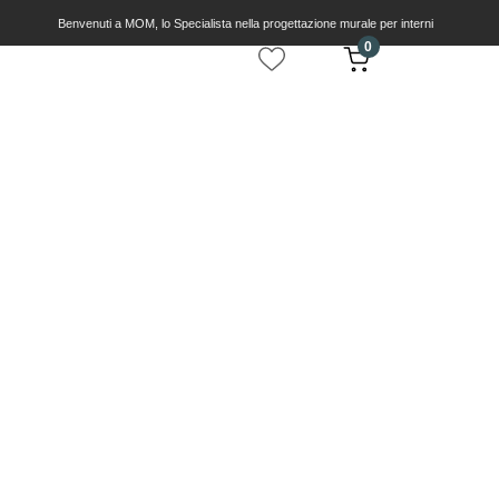
Benvenuti a MOM, lo Specialista nella progettazione murale per interni
0